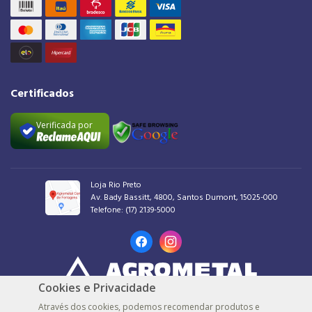
Certificados
Verificada por
Loja Rio Preto
Av. Bady Bassitt, 4800, Santos Dumont, 15025-000
Telefone:
(17) 2139-5000
Cookies e Privacidade
AGROMETAL COMERCIAL DE FERRAGENS LTDA |
48.539.548/0001-30 |
© Todos
Através dos cookies, podemos recomendar produtos e
os direitos reservados