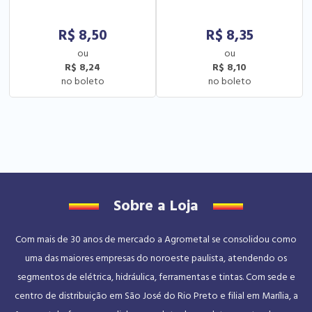
R$
8,50
R$
8,35
R$ 8,24
R$ 8,10
Sobre a Loja
Com mais de 30 anos de mercado a Agrometal se consolidou como
uma das maiores empresas do noroeste paulista, atendendo os
segmentos de elétrica, hidráulica, ferramentas e tintas. Com sede e
centro de distribuição em São José do Rio Preto e filial em Marília, a