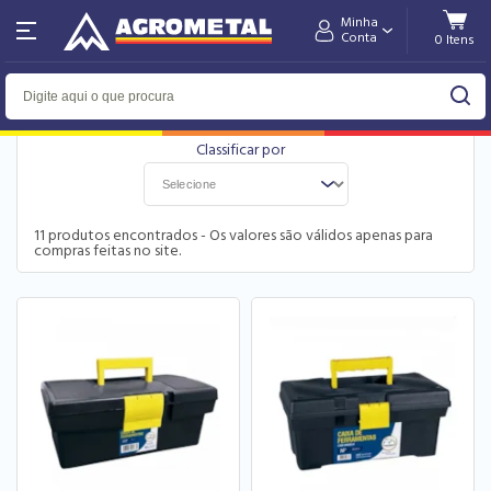
Minha
Home
Ferramentas e Equipamentos
Maleta
Conta
FILTRO
11
produtos encontrados - Os valores são válidos apenas para
compras feitas no site.