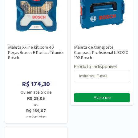
Maleta X-line kit com 40
Maleta de transporte
Peças Brocas E Pontas Titanio
Compact Profissional L-BOXX
Bosch
102 Bosch
Produto Indisponível
R$
174,30
6
x
de
R$ 29,05
R$ 169,07