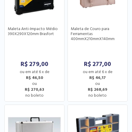
Maleta Anti-Impacto Médio
Maleta de Couro para
390X290X120mm Brasfort
Ferramentas
400mmX210mmX140mm
Vonder
R$
279,00
R$
277,00
6
x
de
6
x
de
R$ 46,50
R$ 46,17
R$ 270,63
R$ 268,69