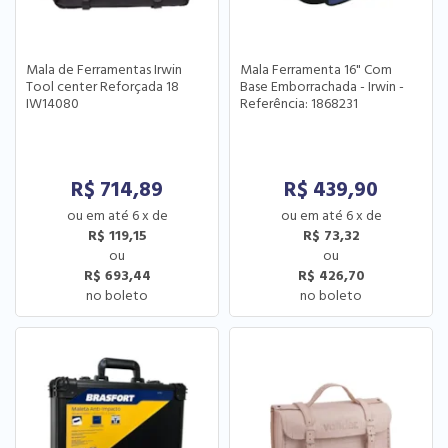
Mala de Ferramentas Irwin
Mala Ferramenta 16" Com
Tool center Reforçada 18
Base Emborrachada - Irwin -
IW14080
Referência: 1868231
R$
714,89
R$
439,90
6
x
de
6
x
de
R$ 119,15
R$ 73,32
R$ 693,44
R$ 426,70