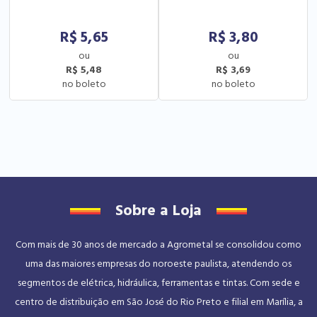
R$
5,65
R$
3,80
R$ 5,48
R$ 3,69
Sobre a Loja
Com mais de 30 anos de mercado a Agrometal se consolidou como
uma das maiores empresas do noroeste paulista, atendendo os
segmentos de elétrica, hidráulica, ferramentas e tintas. Com sede e
centro de distribuição em São José do Rio Preto e filial em Marília, a