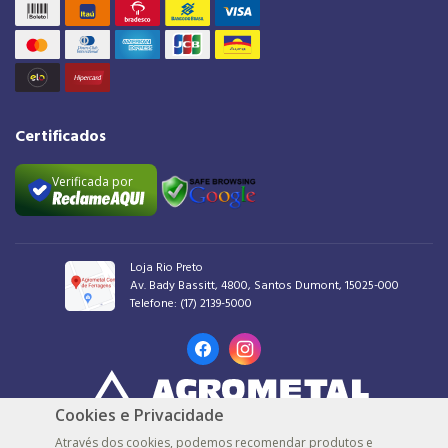
Certificados
Verificada por
Loja Rio Preto
Av. Bady Bassitt, 4800, Santos Dumont, 15025-000
Telefone:
(17) 2139-5000
Cookies e Privacidade
AGROMETAL COMERCIAL DE FERRAGENS LTDA |
48.539.548/0001-30 |
© Todos
Através dos cookies, podemos recomendar produtos e