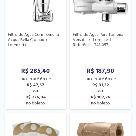
Filtro de Água Com Torneira
Filtro de Água Para Torneira
Acqua Bella Cromado -
Versatille - Lorenzetti -
Lorenzetti
Referência: 7411057
R$
285,40
R$
187,90
6
x
de
6
x
de
R$ 47,57
R$ 31,32
R$ 276,84
R$ 182,26