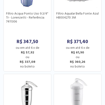
Filtro Acqua Ponto Uso 9.3/4"
Filtro Aqualar Bella Fonte Azul
Tr - Lorenzetti - Referência:
HB004270 3M
7411306
R$
347,50
R$
371,40
6
x
de
6
x
de
R$ 57,92
R$ 61,90
R$ 337,08
R$ 360,26