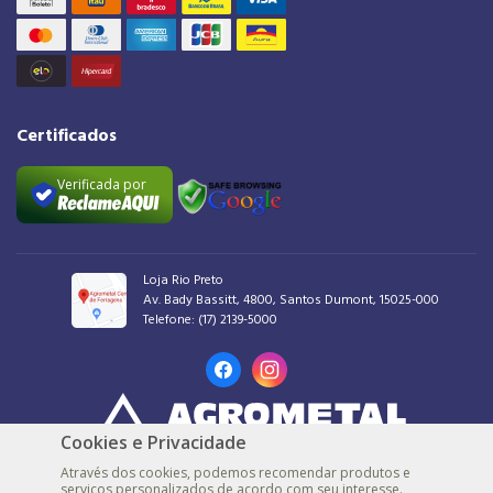
Certificados
Verificada por
Loja Rio Preto
Av. Bady Bassitt, 4800, Santos Dumont, 15025-000
Telefone:
(17) 2139-5000
Cookies e Privacidade
AGROMETAL COMERCIAL DE FERRAGENS LTDA |
48.539.548/0001-30 |
© Todos
Através dos cookies, podemos recomendar produtos e
os direitos reservados
serviços personalizados de acordo com seu interesse.