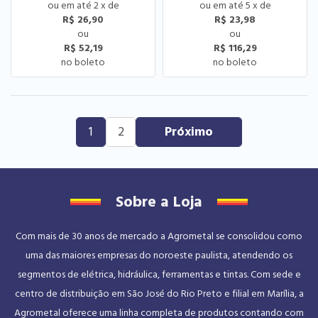
2
x
de
5
x
de
R$ 26,90
R$ 23,98
R$ 52,19
R$ 116,29
1
2
Sobre a Loja
Com mais de 30 anos de mercado a Agrometal se consolidou como
uma das maiores empresas do noroeste paulista, atendendo os
segmentos de elétrica, hidráulica, ferramentas e tintas. Com sede e
centro de distribuição em São José do Rio Preto e filial em Marília, a
Agrometal oferece uma linha completa de produtos contando com