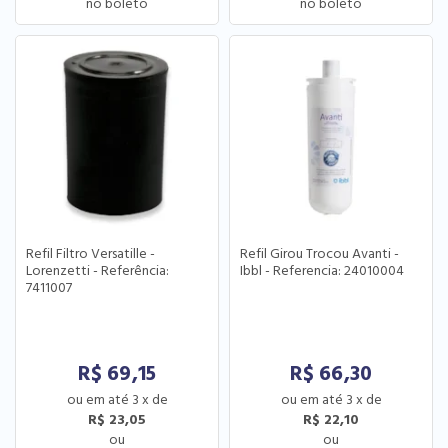
Refil Filtro Versatille -
Refil Girou Trocou Avanti -
Lorenzetti - Referência:
Ibbl - Referencia: 24010004
7411007
R$
69,15
R$
66,30
3
x
de
3
x
de
R$ 23,05
R$ 22,10