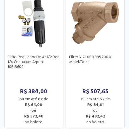
Filtro Regulador De Ar 1/2 Red
Filtro Y 2" 000.085.200.01
1/4 Centurium Arprex
Mipel/Deca
10618600
R$
384,00
R$
507,65
6
x
de
6
x
de
R$ 64,00
R$ 84,61
R$ 372,48
R$ 492,42