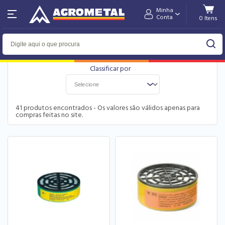
Minha
Home
Utilidades Domésticas
Purificador & Filtro
Conta
FILTRO
41
produtos encontrados - Os valores são válidos apenas para
compras feitas no site.