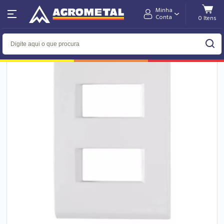
Minha
Home
Elétrica
Interrupção
Placa
Conta