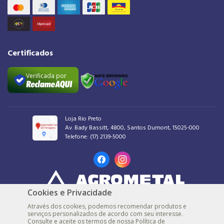
Certificados
Verificada por
Loja Rio Preto
Av. Bady Bassitt, 4800, Santos Dumont, 15025-000
Telefone:
(17) 2139-5000
Cookies e Privacidade
AGROMETAL COMERCIAL DE FERRAGENS LTDA |
48.539.548/0001-30 |
© Todos
Através dos cookies, podemos recomendar produtos e
os direitos reservados
serviços personalizados de acordo com seu interesse.
Consulte e aceite os termos de nossa Política de