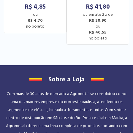
R$
4,85
R$
41,80
2
x
de
R$ 4,70
R$ 20,90
R$ 40,55
Sobre a Loja
Com mais de 30 anos de mercado a Agrometal se consolidou como
uma das maiores empresas do noroeste paulista, atendendo os
segmentos de elétrica, hidráulica, ferramentas e tintas. Com sede e
centro de distribuição em São José do Rio Preto e filial em Marília, a
Agrometal oferece uma linha completa de produtos contando com