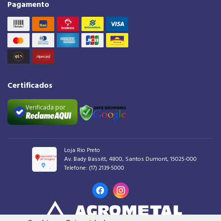
Pagamento
Certificados
Verificada por
Loja Rio Preto
Av. Bady Bassitt, 4800, Santos Dumont, 15025-000
Telefone:
(17) 2139-5000