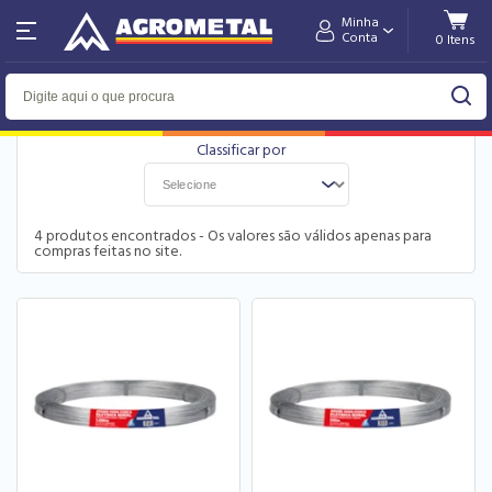
Minha
Home
Arames
Cerca Elétrica
Conta
FILTRO
4
produtos encontrados - Os valores são válidos apenas para
compras feitas no site.