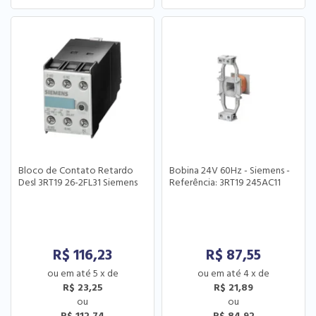
Bloco de Contato Retardo
Bobina 24V 60Hz - Siemens -
Desl 3RT19 26-2FL31 Siemens
Referência: 3RT19 245AC11
R$
116,23
R$
87,55
5
x
de
4
x
de
R$ 23,25
R$ 21,89
R$ 112,74
R$ 84,92