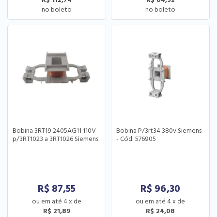
Bobina 3RT19 2405AG11 110V
Bobina P/3rt34 380v Siemens
p/3RT1023 a 3RT1026 Siemens
- Cód: 576905
R$
87,55
R$
96,30
4
x
de
4
x
de
R$ 21,89
R$ 24,08