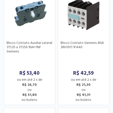
Bloco Contato Auxiliar Lateral
Bloco Contato Siemens 4NA
3TS35 a 3TS56 1NA+1NF
3RH1911 1FA40
Siemens
R$
53,40
R$
42,59
2
x
de
2
x
de
R$ 26,70
R$ 21,30
R$ 51,80
R$ 41,31