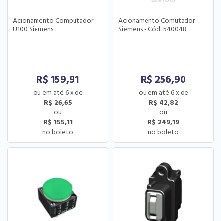
Acionamento Computador
Acionamento Comutador
U100 Siemens
Siemens - Cód: 540048
R$
159,91
R$
256,90
6
x
de
6
x
de
R$ 26,65
R$ 42,82
R$ 155,11
R$ 249,19