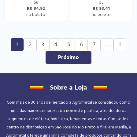
R$ 84,92
R$ 93,41
1
2
3
4
5
6
7
...
11
Sobre a Loja
Com mais de 30 anos de mercado a Agrometal se consolidou como
uma das maiores empresas do noroeste paulista, atendendo os
segmentos de elétrica, hidráulica, ferramentas e tintas. Com sede e
centro de distribuição em São José do Rio Preto e filial em Marília, a
Agrometal oferece uma linha completa de produtos contando com