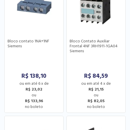
Bloco contato 1NA+1NF
Bloco Contato Auxiliar
Siemens
Frontal 4NF 3RH1911-1GA04
Siemens
R$
138,10
R$
84,59
6
x
de
4
x
de
R$ 23,02
R$ 21,15
R$ 133,96
R$ 82,05