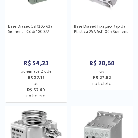
Base Diazed 5sf1205 63a
Base Diazed Fixação Rapida
Siemens - Cód: 100072
Plastica 25A 5sf1 005 Siemens
R$
54,23
R$
28,68
2
x
de
R$ 27,12
R$ 27,82
R$ 52,60