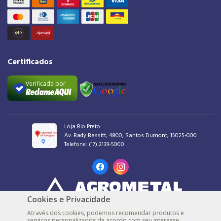
Certificados
Verificada por
Loja Rio Preto
Av. Bady Bassitt, 4800, Santos Dumont, 15025-000
Telefone:
(17) 2139-5000
Cookies e Privacidade
AGROMETAL COMERCIAL DE FERRAGENS LTDA |
48.539.548/0001-30 |
© Todos
Através dos cookies, podemos recomendar produtos e
os direitos reservados
serviços personalizados de acordo com seu interesse.