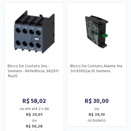
Bloco De Contato 2na -
Bloco De Contato Alarme 1na
Siemens - Referência: 3rh2911
3vt93002ac10 Siemens
1ha20
R$
58,02
R$
30,00
2
x
de
R$ 29,01
R$ 29,10
R$ 56,28