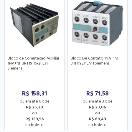
Bloco de Comutação Auxiliar
Bloco De Contato 1NA+1NF
1NA+NF 3RT19 16-2FL31
3RH19211LA11 Siemens
Siemens
R$
158,31
R$
71,58
6
x
de
3
x
de
R$ 26,38
R$ 23,86
R$ 153,56
R$ 69,43