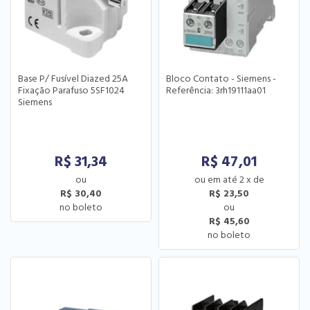
Base P/ Fusível Diazed 25A
Bloco Contato - Siemens -
Fixação Parafuso 5SF1024
Referência: 3rh19111aa01
Siemens
R$
31,34
R$
47,01
2
x
de
R$ 30,40
R$ 23,50
R$ 45,60