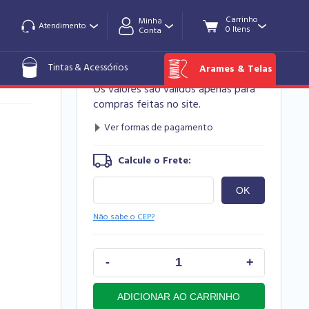
Minha
Atendimento
Conta
R$ 31,90
Tintas & Acessórios
Arames & Telas
Os valores são válidos apenas para
compras feitas no site.
Não sabe o CEP?