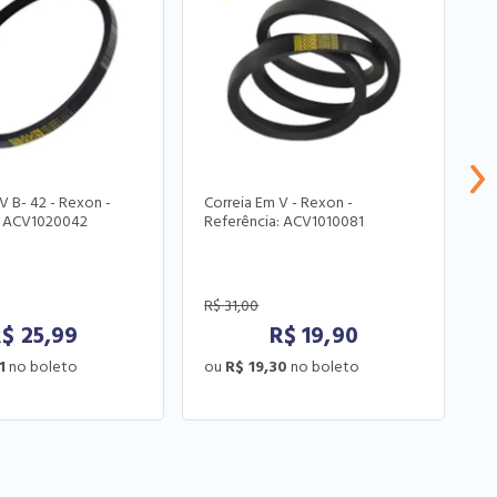
V B- 42 - Rexon -
Correia Em V - Rexon -
C
: ACV1020042
Referência: ACV1010081
R$
31,00
R$
25,99
R$
19,90
1
R$ 19,30