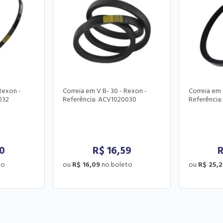
 Rexon -
Correia em V B- 30 - Rexon -
Correia em 
032
Referência: ACV1020030
Referência
50
R$
16,59
R$ 16,09
R$ 25,2