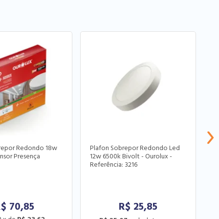
brepor Redondo 18w
Plafon Sobrepor Redondo Led
P
nsor Presença
12w 6500k Bivolt - Ourolux -
R
Referência: 3216
O
R$
70,85
R$
25,85