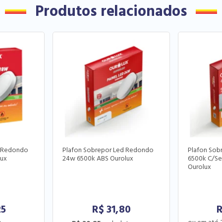
Produtos relacionados
d Redondo
Plafon Sobrepor Led Redondo
Plafon So
lux
24w 6500k ABS Ourolux
6500k C/Se
Ourolux
25
R$
31,80