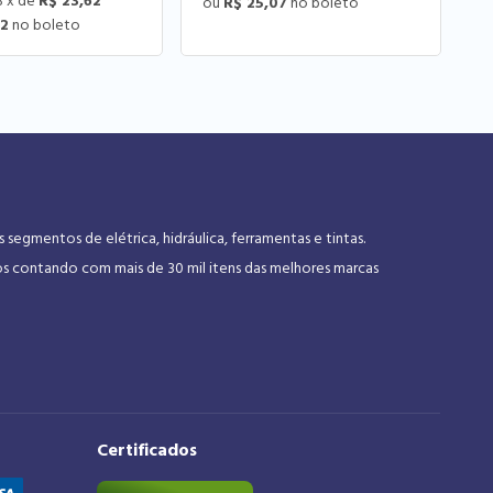
3
x
de
R$ 23,62
R$ 25,07
72
gmentos de elétrica, hidráulica, ferramentas e tintas.
os contando com mais de 30 mil itens das melhores marcas
Certificados