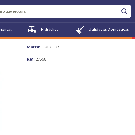
Plafon Sobrepor Led Redondo 24w 6500k
mentas
Hidráulica
Utilidades Domésticas
Ourolux 3212
Marca:
OUROLUX
Ref:
27568