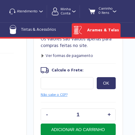
Minha
Atendimento
Conta
R$ 59,65
 Biv
Tintas & Acessórios
Arames & Telas
Os valores são válidos apenas para
compras feitas no site.
Não sabe o CEP?