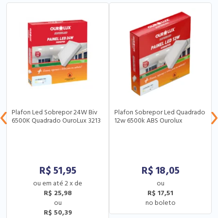
Plafon Led Sobrepor 24W Biv
Plafon Sobrepor Led Quadrado
6500K Quadrado OuroLux 3213
12w 6500k ABS Ourolux
R$
51,95
R$
18,05
2
x
de
R$ 25,98
R$ 17,51
R$ 50,39