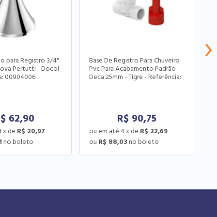
 para Registro 3/4"
Base De Registro Para Chuveiro
C
ova Pertutti - Docol
Pvc Para Acabamento Padrão
M
ia: 00904006
Deca 25mm - Tigre - Referência:
27941010
R$
62,90
R$
90,75
3
x
de
R$ 20,97
4
x
de
R$ 22,69
1
R$ 88,03