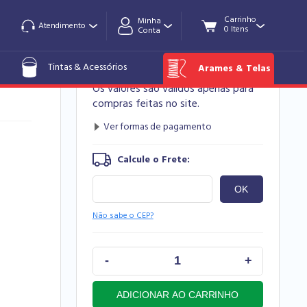
Minha
Atendimento
Conta
R$ 46,90
Corda
Tintas & Acessórios
Arames & Telas
Os valores são válidos apenas para
compras feitas no site.
Não sabe o CEP?