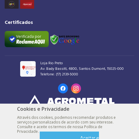
Certificados
Verificada por
Loja Rio Preto
Av. Bady Bassitt, 4800, Santos Dumont, 15025-000
Telefone:
(17) 2139-5000
Cookies e Privacidade
AGROMETAL COMERCIAL DE FERRAGENS LTDA |
48.539.548/0001-30 |
© Todos
Através dos cookies, podemos recomendar produtos e
os direitos reservados
serviços personalizados de acordo com seu interesse.
Consulte e aceite os termos de nossa Política de
Loja Marília
Privacidade.
Rua São Luiz, 1395, Alto Cafezal, 17500-002
Aceitar e