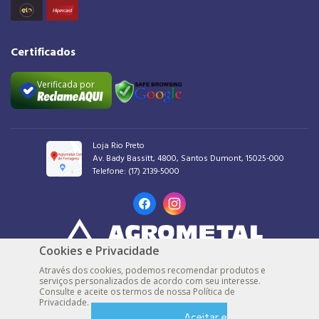
Certificados
Verificada por
Loja Rio Preto
Av. Bady Bassitt, 4800, Santos Dumont, 15025-000
Telefone:
(17) 2139-5000
Cookies e Privacidade
AGROMETAL COMERCIAL DE FERRAGENS LTDA |
48.539.548/0001-30 |
© Todos
Através dos cookies, podemos recomendar produtos e
os direitos reservados
serviços personalizados de acordo com seu interesse.
Consulte e aceite os termos de nossa Política de
Loja Marília
Privacidade.
Rua São Luiz, 1395, Alto Cafezal, 17500-002
Aceitar e