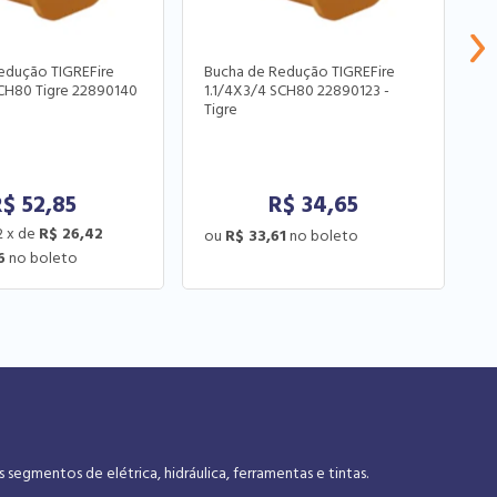
edução TIGREFire
Bucha de Redução TIGREFire
B
SCH80 Tigre 22890140
1.1/4X3/4 SCH80 22890123 -
2
Tigre
R$
52,85
R$
34,65
2
x
de
R$ 26,42
R$ 33,61
6
gmentos de elétrica, hidráulica, ferramentas e tintas.