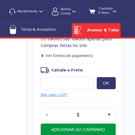
Minha
Atendimento
Conta
R$ 102,80
ol.
Tintas & Acessórios
Arames & Telas
Os valores são válidos apenas para
compras feitas no site.
Não sabe o CEP?