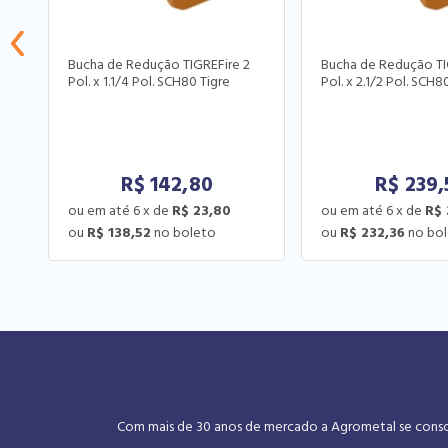
Bucha de Redução TIGREFire 2
Bucha de Redução TI
Pol. x 1.1/4 Pol. SCH80 Tigre
Pol. x 2.1/2 Pol. SCH8
R$
142,80
R$
239,
6
x
de
R$ 23,80
6
x
de
R$ 
R$ 138,52
R$ 232,36
Com mais de 30 anos de mercado a Agrometal se consoli