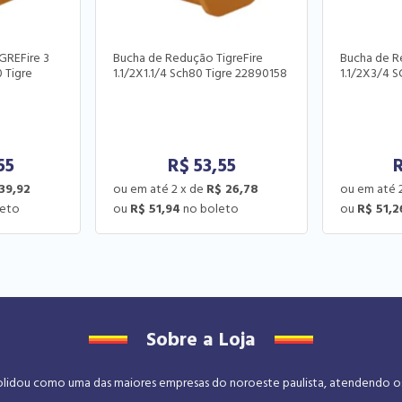
GREFire 3
Bucha de Redução TigreFire
Bucha de R
0 Tigre
1.1/2X1.1/4 Sch80 Tigre 22890158
1.1/2X3/4 
55
R$
53,55
39,92
2
x
de
R$ 26,78
R$ 51,94
R$ 51,2
Sobre a Loja
dou como uma das maiores empresas do noroeste paulista, atendendo os se