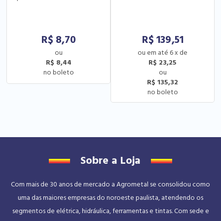
Blin-600v - 2x1.5
R$
8,70
R$
139,51
6
x
de
R$ 8,44
R$ 23,25
R$ 135,32
Sobre a Loja
Com mais de 30 anos de mercado a Agrometal se consolidou como
uma das maiores empresas do noroeste paulista, atendendo os
segmentos de elétrica, hidráulica, ferramentas e tintas. Com sede e