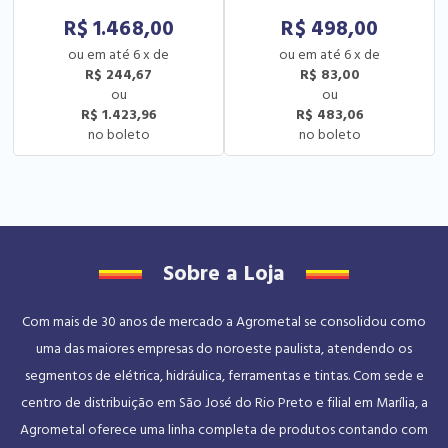
R$
1.468,00
R$
498,00
6
x
de
6
x
de
R$ 244,67
R$ 83,00
R$ 1.423,96
R$ 483,06
Sobre a Loja
Com mais de 30 anos de mercado a Agrometal se consolidou como
uma das maiores empresas do noroeste paulista, atendendo os
segmentos de elétrica, hidráulica, ferramentas e tintas. Com sede e
centro de distribuição em São José do Rio Preto e filial em Marília, a
Agrometal oferece uma linha completa de produtos contando com