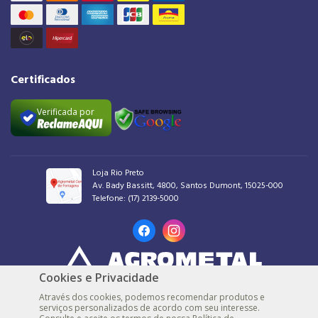
Certificados
Verificada por
Loja Rio Preto
Av. Bady Bassitt, 4800, Santos Dumont, 15025-000
Telefone:
(17) 2139-5000
Cookies e Privacidade
AGROMETAL COMERCIAL DE FERRAGENS LTDA |
48.539.548/0001-30 |
© Todos
Através dos cookies, podemos recomendar produtos e
os direitos reservados
serviços personalizados de acordo com seu interesse.