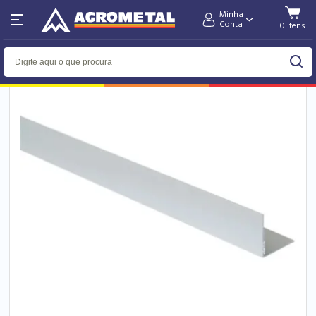
Minha
Home
Utilidades Domésticas
Casa & Cuidados
Cantoneira
Conta