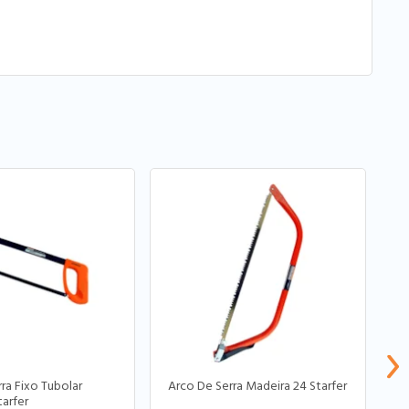
ra Fixo Tubolar
Arco De Serra Madeira 24 Starfer
A
tarfer
S