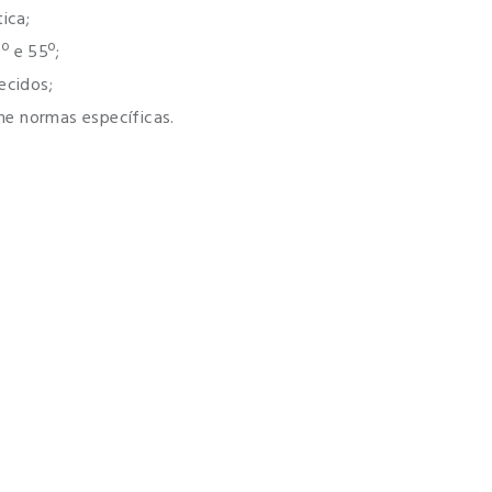
ica;
º e 55º;
ecidos;
me normas específicas.