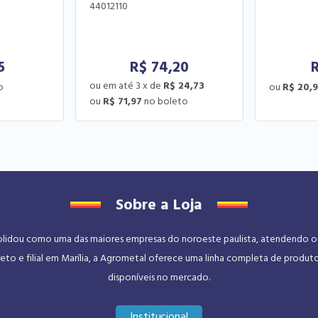
44012110
5
R$
74,20
3
x
de
R$ 24,73
R$ 20,
R$ 71,97
Sobre a Loja
dou como uma das maiores empresas do noroeste paulista, atendendo os se
eto e filial em Marília, a Agrometal oferece uma linha completa de produt
disponíveis no mercado.
Institucional