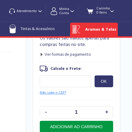
Minha
Atendimento
Conta
R$ 181,90
Tintas & Acessórios
Arames & Telas
Os valores são válidos apenas para
compras feitas no site.
Não sabe o CEP?