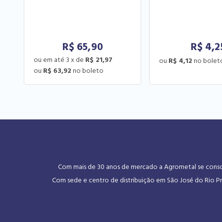
R$
65,90
R$
4,2
3
x
de
R$ 21,97
R$ 4,12
R$ 63,92
Com mais de 30 anos de mercado a Agrometal se consoli
Com sede e centro de distribuição em São José do Rio Pr