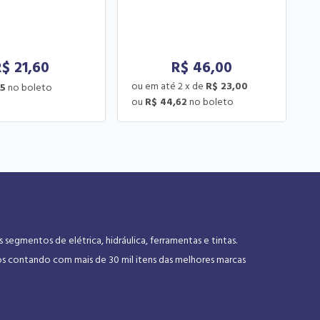
R$
21,60
R$
46,00
2
x
de
R$ 23,00
95
R$ 44,62
gmentos de elétrica, hidráulica, ferramentas e tintas.
os contando com mais de 30 mil itens das melhores marcas