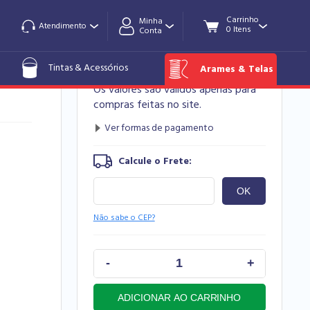
Minha
Atendimento
Conta
R$ 255,54
Tintas & Acessórios
Arames & Telas
Os valores são válidos apenas para
compras feitas no site.
Não sabe o CEP?