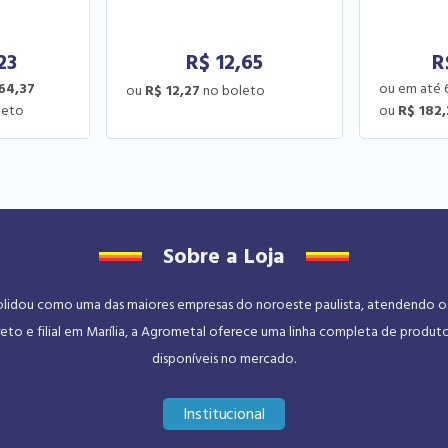
23
R$
12,65
R
64,37
R$ 12,27
R$ 182
Sobre a Loja
dou como uma das maiores empresas do noroeste paulista, atendendo os se
eto e filial em Marília, a Agrometal oferece uma linha completa de produt
disponíveis no mercado.
Institucional