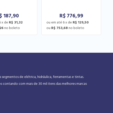
$
187,90
R$
776,99
6
x
de
R$ 31,32
6
x
de
R$ 129,50
,26
R$ 753,68
gmentos de elétrica, hidráulica, ferramentas e tintas.
os contando com mais de 30 mil itens das melhores marcas