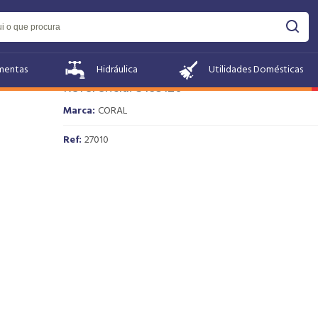
An Concentrado Laranja 946ml - Coral -
mentas
Hidráulica
Utilidades Domésticas
Referência: 5183126
Marca:
CORAL
Ref:
27010