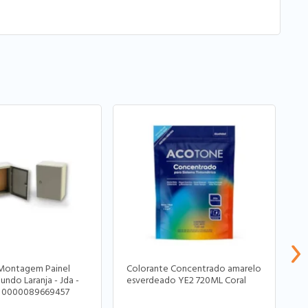
 Montagem Painel
Colorante Concentrado amarelo
C
ndo Laranja - Jda -
esverdeado YE2 720ML Coral
R
: 0000089669457
R