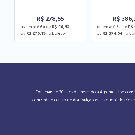
R$
278,55
R$
386,
6
x
de
R$ 46,42
6
x
de
R$ 
R$ 270,19
R$ 374,64
Com mais de 30 anos de mercado a Agrometal se consoli
Com sede e centro de distribuição em São José do Rio Pr