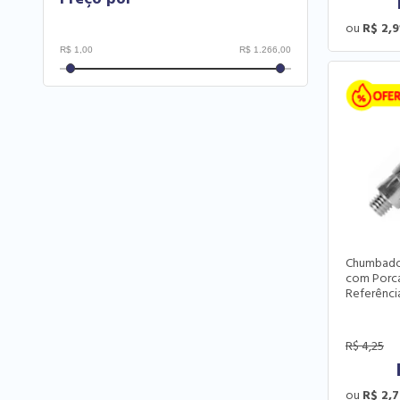
R$ 2,9
Chumbador
com Porca 
Referênci
R$
4,25
R$ 2,7