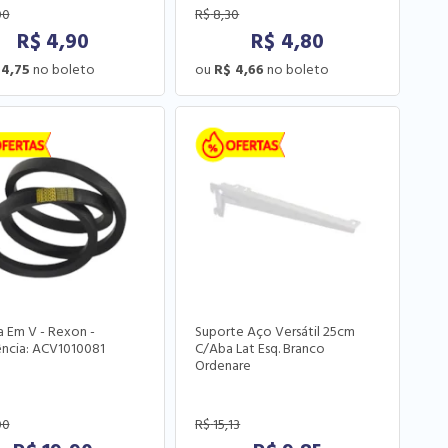
00
R$
8,30
R$
4,90
R$
4,80
 4,75
R$ 4,66
a Em V - Rexon -
Suporte Aço Versátil 25cm
ncia: ACV1010081
C/Aba Lat Esq. Branco
Ordenare
00
R$
15,13