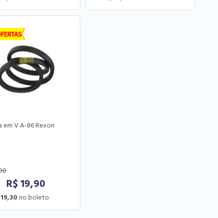
a em V A-86 Rexon
00
R$
19,90
 19,30