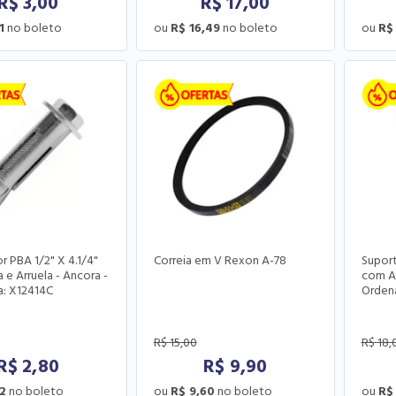
R$
3,00
R$
17,00
1
R$ 16,49
R$
 PBA 1/2" X 4.1/4"
Correia em V Rexon A-78
Suport
e Arruela - Ancora -
com Ab
a: X12414C
Orden
R$
15,00
R$
18,
R$
2,80
R$
9,90
2
R$ 9,60
R$ 