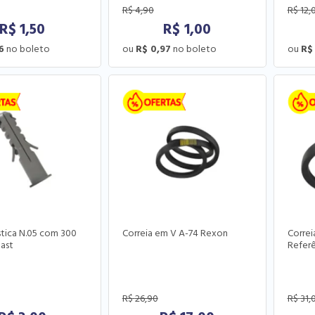
R$
4,90
R$
12,
R$
1,50
R$
1,00
6
R$ 0,97
R$
stica N.05 com 300
Correia em V A-74 Rexon
Correi
last
Referê
R$
26,90
R$
31,