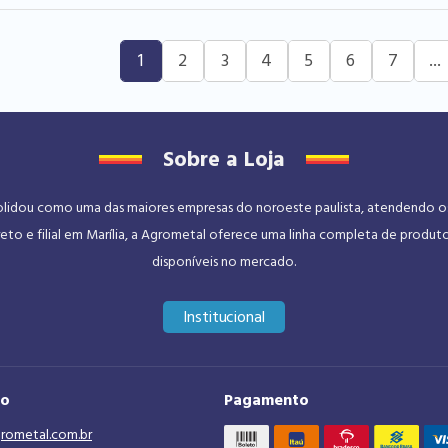
1
2
3
4
5
6
7
...
Sobre a Loja
dou como uma das maiores empresas do noroeste paulista, atendendo os se
eto e filial em Marília, a Agrometal oferece uma linha completa de produt
disponíveis no mercado.
Institucional
to
Pagamento
rometal.com.br