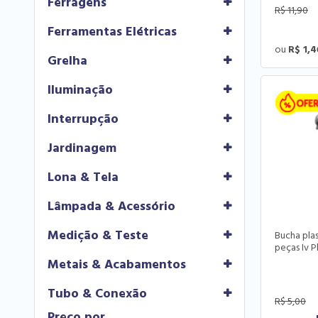
Ferragens
R$
11,90
Ferramentas Elétricas
R$ 1,4
Grelha
Iluminação
Interrupção
Jardinagem
Lona & Tela
Lâmpada & Acessório
Medição & Teste
Bucha pla
peças Iv P
Metais & Acabamentos
Tubo & Conexão
R$
5,00
Preço por