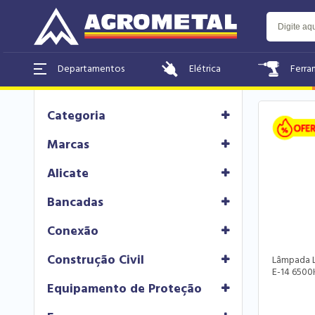
Home
Home - Ofertas da Semana
145
produto
Elétrica
Ferra
Categoria
Marcas
Alicate
Bancadas
Conexão
Construção Civil
Lâmpada 
E-14 6500
Equipamento de Proteção