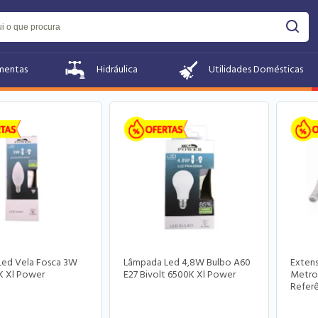
s encontrados - Os valores são válidos apenas para compras feitas no site.
mentas
Hidráulica
Utilidades Domésticas
Led Vela Fosca 3W
Lâmpada Led 4,8W Bulbo A60
Extens
K Xl Power
E27 Bivolt 6500K Xl Power
Metros
Referê