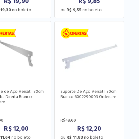
R$
19,90
R$
9,85
 19,30
R$ 9,55
e de Aço Versátil 30cm
Suporte De Aço Versátil 30cm
a Direita Branco
Branco 6002290003 Ordenare
are
00
R$
18,00
R$
12,00
R$
12,20
11,64
R$ 11,83