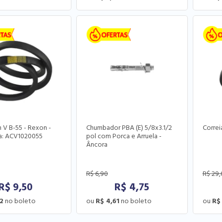
 V B-55 - Rexon -
Chumbador PBA (E) 5/8x3.1/2
Correi
a: ACV1020055
pol com Porca e Arruela -
Âncora
R$
6,90
R$
29,
R$
9,50
R$
4,75
2
R$ 4,61
R$