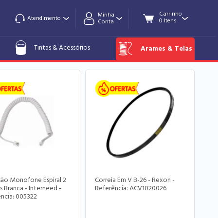
Minha
Atendimento
Conta
Tintas & Acessórios
Arames & Telas
ão Monofone Espiral 2
Correia Em V B-26 - Rexon -
 Branca - Interneed -
Referência: ACV1020026
ncia: 005322