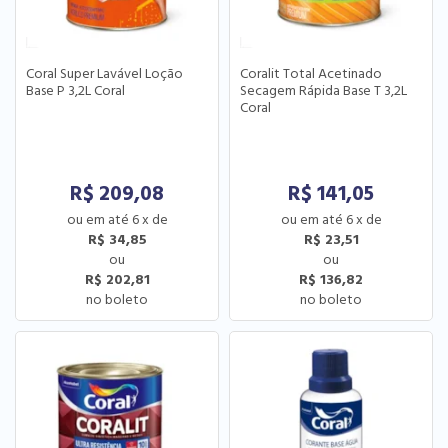
Coral Super Lavável Loção
Coralit Total Acetinado
Base P 3,2L Coral
Secagem Rápida Base T 3,2L
Coral
R$
209,08
R$
141,05
6
x
de
6
x
de
R$ 34,85
R$ 23,51
R$ 202,81
R$ 136,82