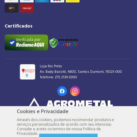
Certificados
Verificada por
Loja Rio Preto
Av. Bady Bassitt, 4800, Santos Dumont, 15025-000
Telefone:
(17) 2139-5000
Cookies e Privacidade
AGROMETAL COMERCIAL DE FERRAGENS LTDA |
48.539.548/0001-30 |
© Todos
Através dos cookies, podemos recomendar produtos e
os direitos reservados
serviços personalizados de acordo com seu interesse.
Consulte e aceite os termos de nossa Política de
Loja Marília
Privacidade.