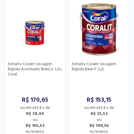
Esmalte Coralit Secagem
Esmalte Coralit Secagem
Rápida Acetinado Branco 3,6 L
Rápida Base P 3,2L
Coral
R$
170,65
R$
153,15
6
x
de
6
x
de
R$ 28,44
R$ 25,52
R$ 165,53
R$ 148,56