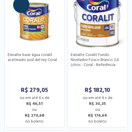
Esmalte base água coralit
Esmalte Coralit Fundo
acetinado azul del rey Coral
Nivelador Fosco Branco 3,6
Litros - Coral - Referência:
5203062
R$
279,05
R$
182,10
6
x
de
6
x
de
R$ 46,51
R$ 30,35
R$ 270,68
R$ 176,64