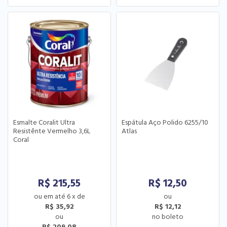
Esmalte Coralit Ultra
Espátula Aço Polido 6255/10
Resistênte Vermelho 3,6L
Atlas
Coral
R$
215,55
R$
12,50
6
x
de
R$ 35,92
R$ 12,12
R$ 209,08