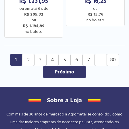
R$
1.231,95
R$
16,25
6
x
de
R$ 205,32
R$ 15,76
R$ 1.194,99
1
2
3
4
5
6
7
...
80
Sobre a Loja
Com mais de 30 anos de mercado a Agrometal se consolidou como
uma das maiores empresas do noroeste paulista, atendendo os