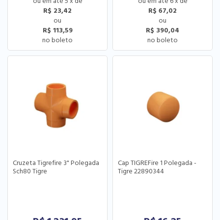
5
x
de
6
x
de
R$ 23,42
R$ 67,02
R$ 113,59
R$ 390,04
Cruzeta Tigrefire 3" Polegada
Cap TIGREFire 1 Polegada -
Sch80 Tigre
Tigre 22890344