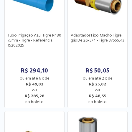
Tubo Irrigação Azul Tigre Pn80
Adaptador Fixo Macho Tigre
75mm - Tigre - Referência:
gás De 26x3/4 - Tigre 37666513
15202025
R$
294,10
R$
50,05
6
x
de
2
x
de
R$ 49,02
R$ 25,02
R$ 285,28
R$ 48,55