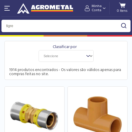
Minha
Conta
Home
Busca
tigre
FILTRO
1914
produtos encontrados - Os valores são válidos apenas para
compras feitas no site.