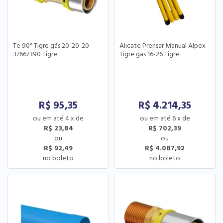
Te 90° Tigre gás 20-20-20
Alicate Prensar Manual Alpex
37667390 Tigre
Tigre gas 16-26 Tigre
R$
95,35
R$
4.214,35
4
x
de
6
x
de
R$ 23,84
R$ 702,39
R$ 92,49
R$ 4.087,92