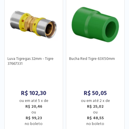
Luva Tigregas 32mm - Tigre
Bucha Red Tigre 63X50mm
37667331
R$
102,30
R$
50,05
5
x
de
2
x
de
R$ 20,46
R$ 25,02
R$ 99,23
R$ 48,55