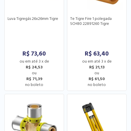
Luva Tigregás 26x26mm Tigre
Te Tigre Fire 1 polegada
SCH80 22891260 Tigre
R$
73,60
R$
63,40
3
x
de
3
x
de
R$ 24,53
R$ 21,13
R$ 71,39
R$ 61,50