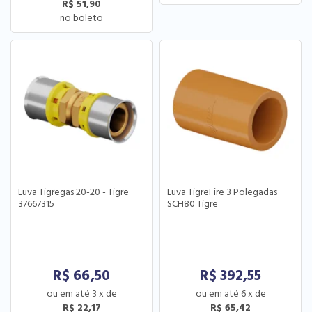
R$ 51,90
Luva Tigregas 20-20 - Tigre
Luva TigreFire 3 Polegadas
37667315
SCH80 Tigre
R$
66,50
R$
392,55
3
x
de
6
x
de
R$ 22,17
R$ 65,42