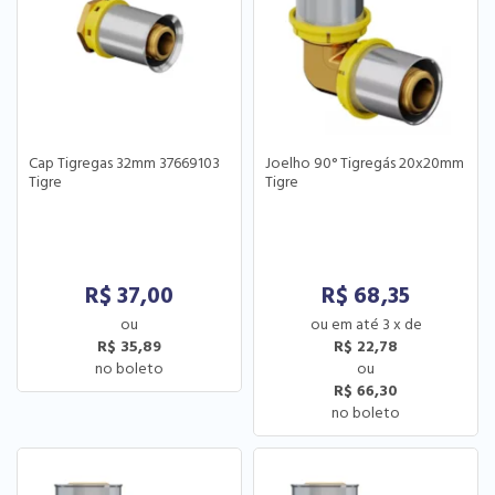
Cap Tigregas 32mm 37669103
Joelho 90° Tigregás 20x20mm
Tigre
Tigre
R$
37,00
R$
68,35
3
x
de
R$ 35,89
R$ 22,78
R$ 66,30